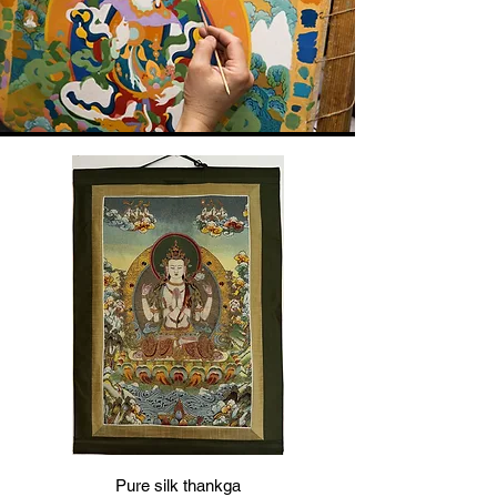
Pure silk thankga
Silk Embroidery Tibe