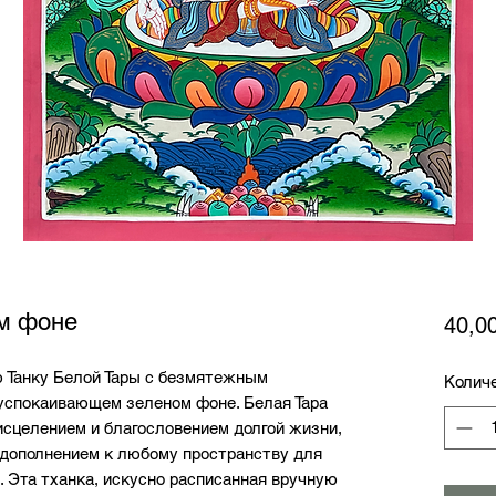
ом фоне
40,0
 Танку Белой Тары с безмятежным 
Колич
спокаивающем зеленом фоне. Белая Тара 
исцелением и благословением долгой жизни, 
дополнением к любому пространству для 
 Эта тханка, искусно расписанная вручную 