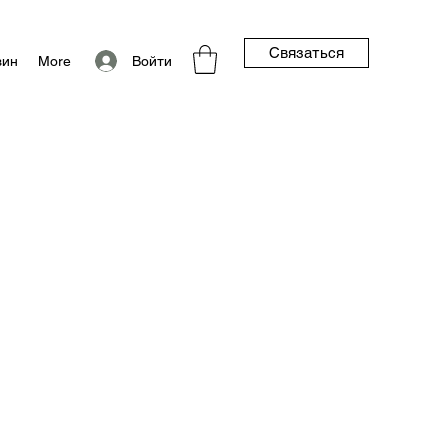
Связаться
Войти
зин
More